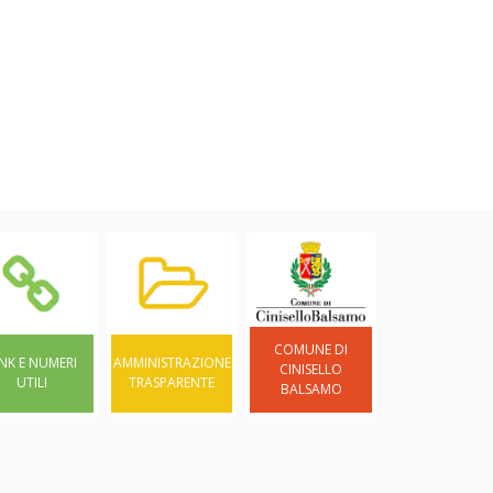
COMUNE DI
INK E NUMERI
AMMINISTRAZIONE
CINISELLO
UTILI
TRASPARENTE
BALSAMO