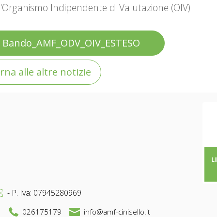
l'Organismo Indipendente di Valutazione (OIV)
Bando_AMF_ODV_OIV_ESTESO
rna alle altre notizie
L
E
- P. Iva: 07945280969
026175179
info@amf-cinisello.it